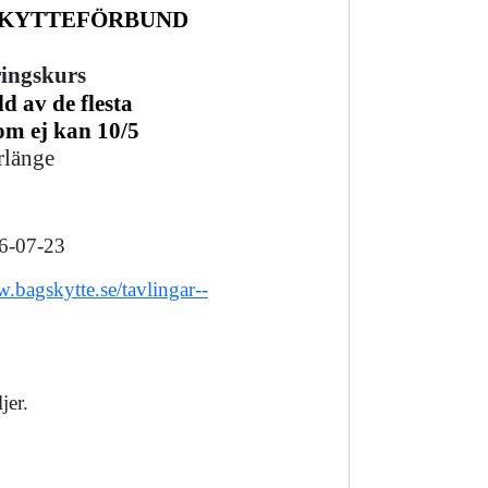
SKYTTEFÖRBUND
ingskurs
d av de flesta
om ej kan 10/5
rlänge
26-07-23
w.bagskytte.se/tavlingar--
jer.