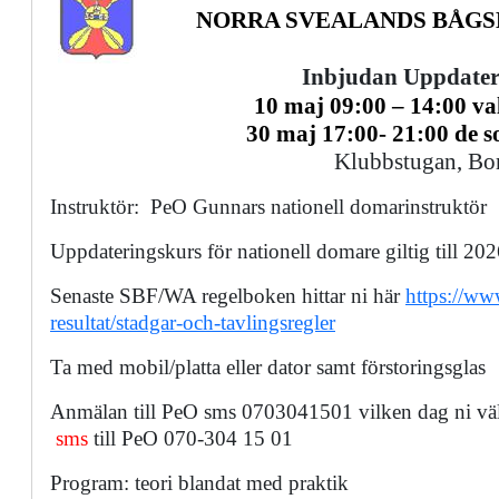
NORRA SVEALANDS BÅG
Inbjudan Uppdater
10 maj 09:00 – 14:00 val
30 maj 17:00- 21:00 de s
Klubbstugan, Bo
Instruktör:
PeO Gunnars nationell domarinstruktör
Uppdateringskurs för nationell domare giltig till 20
Senaste SBF/WA regelboken hittar ni här
https://ww
resultat/stadgar-och-tavlingsregler
Ta med mobil/platta eller dator samt förstoringsglas
Anmälan till PeO sms 0703041501 vilken dag ni väl
sms
till PeO 070-304 15 01
Program: teori blandat med praktik