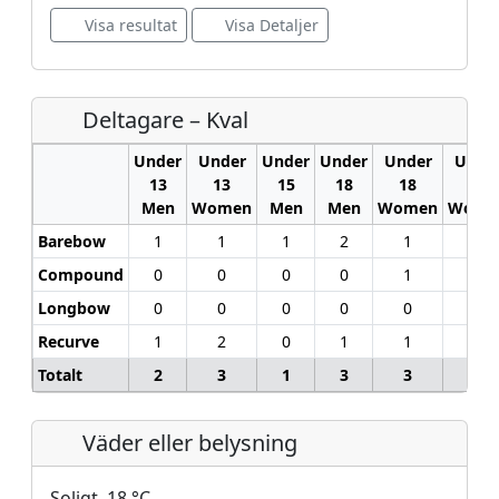
Visa resultat
Visa Detaljer
Deltagare – Kval
Under
Under
Under
Under
Under
Unde
13
13
15
18
18
21
Men
Women
Men
Men
Women
Wome
Barebow
1
1
1
2
1
0
Compound
0
0
0
0
1
0
Longbow
0
0
0
0
0
0
Recurve
1
2
0
1
1
1
Totalt
2
3
1
3
3
1
Väder eller belysning
Soligt, 18 °C