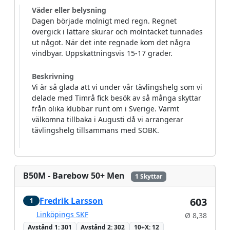
Väder eller belysning
Dagen började molnigt med regn. Regnet
övergick i lättare skurar och molntäcket tunnades
ut något. När det inte regnade kom det några
vindbyar. Uppskattningsvis 15-17 grader.
Beskrivning
Vi är så glada att vi under vår tävlingshelg som vi
delade med Timrå fick besök av så många skyttar
från olika klubbar runt om i Sverige. Varmt
välkomna tillbaka i Augusti då vi arrangerar
tävlingshelg tillsammans med SOBK.
B50M - Barebow 50+ Men
1 Skyttar
Fredrik Larsson
603
1
Linköpings SKF
Ø 8,38
Avstånd 1: 301
Avstånd 2: 302
10+X: 12