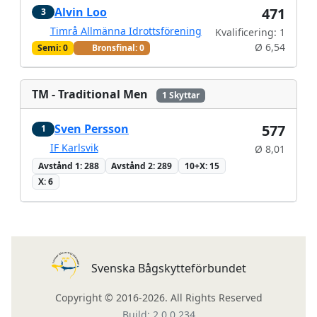
Alvin Loo
471
3
Timrå Allmänna Idrottsförening
Kvalificering: 1
Ø 6,54
Semi: 0
Bronsfinal: 0
TM - Traditional Men
1 Skyttar
Sven Persson
577
1
IF Karlsvik
Ø 8,01
Avstånd 1: 288
Avstånd 2: 289
10+X: 15
X: 6
Svenska Bågskytteförbundet
Copyright © 2016-2026. All Rights Reserved
Build: 2.0.0.234