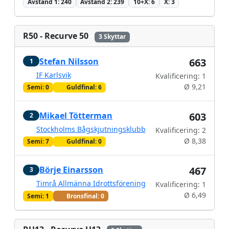
Avstånd 1: 240
Avstånd 2: 239
10+X: 6
X: 3
R50 - Recurve 50
3 Skyttar
Stefan Nilsson
663
1
IF Karlsvik
Kvalificering: 1
Ø 9,21
Semi: 0
Guldfinal: 6
Mikael Tötterman
603
2
Stockholms Bågskjutningsklubb
Kvalificering: 2
Ø 8,38
Semi: 7
Guldfinal: 0
Börje Einarsson
467
3
Timrå Allmänna Idrottsförening
Kvalificering: 1
Ø 6,49
Semi: 1
Bronsfinal: 0