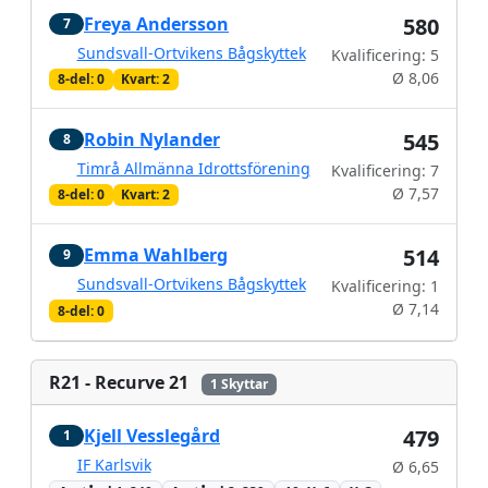
Freya Andersson
580
7
Sundsvall-Ortvikens Bågskyttek
Kvalificering: 5
Ø 8,06
8-del: 0
Kvart: 2
Robin Nylander
545
8
Timrå Allmänna Idrottsförening
Kvalificering: 7
Ø 7,57
8-del: 0
Kvart: 2
Emma Wahlberg
514
9
Sundsvall-Ortvikens Bågskyttek
Kvalificering: 1
Ø 7,14
8-del: 0
R21 - Recurve 21
1 Skyttar
Kjell Vesslegård
479
1
IF Karlsvik
Ø 6,65