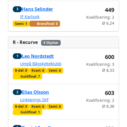
Hans Selinder
449
3
IF Karlsvik
Kvalificering: 2
Ø 6,24
Semi: 1
Bronsfinal: 0
R - Recurve
9 Skyttar
Leo Nordstedt
600
1
Umeå Bågskytteklubb
Kvalificering: 3
Ø 8,33
8-del: 0
Kvart: 6
Semi: 6
Guldfinal: 7
Elias Olsson
603
2
Linköpings SKF
Kvalificering: 2
Ø 8,38
8-del: 0
Kvart: 6
Semi: 6
Guldfinal: 1