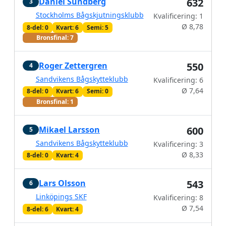
Daniel Sundberg
632
3
Stockholms Bågskjutningsklubb
Kvalificering: 1
Ø 8,78
8-del: 0
Kvart: 6
Semi: 5
Bronsfinal: 7
Roger Zettergren
550
4
Sandvikens Bågskytteklubb
Kvalificering: 6
Ø 7,64
8-del: 0
Kvart: 6
Semi: 0
Bronsfinal: 1
Mikael Larsson
600
5
Sandvikens Bågskytteklubb
Kvalificering: 3
Ø 8,33
8-del: 0
Kvart: 4
Lars Olsson
543
6
Linköpings SKF
Kvalificering: 8
Ø 7,54
8-del: 6
Kvart: 4