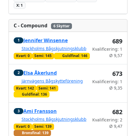
X: 1
C - Compound
6 Skyttar
Jennifer Winsenne
689
1
Stockholms Bågskjutningsklubb
Kvalificering: 1
Ø 9,57
Kvart: 0
Semi: 145
Guldfinal: 146
Elsa Åkerlund
673
2
Järnvägens Bågskytteförening
Kvalificering: 1
Ø 9,35
Kvart: 142
Semi: 141
Guldfinal: 136
Ami Fransson
682
3
Stockholms Bågskjutningsklubb
Kvalificering: 2
Ø 9,47
Kvart: 0
Semi: 139
Bronsfinal: 139