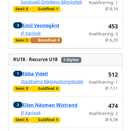
Sundsvall-Ortvikens Bågskyttek
Kvalificering: 1
Ø 8,14
Semi: 0
Guldfinal: 1
Emil Vesslegård
453
3
IF Karlsvik
Kvalificering: 3
Ø 6,29
Semi: 5
Bronsfinal: 0
RU18 - Recurve U18
3 Skyttar
Ebba Videll
512
1
Stockholms Bågskjutningsklubb
Kvalificering: 1
Ø 7,11
Semi: 0
Guldfinal: 6
Ellen Näsman Wistrand
474
2
IF Karlsvik
Kvalificering: 2
Ø 6,58
Semi: 6
Guldfinal: 5