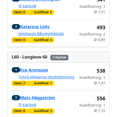
IF Karlsvik
Kvalificering: 1
Ø 7,51
Semi: 0
Guldfinal: 6
Katarina Lööv
493
2
Jämtlands Bågskytteklubb
Kvalificering: 2
Ø 6,85
Semi: 0
Guldfinal: 4
L60 - Longbow 60
3 Skyttar
Eva Aronsson
538
1
Timrå Allmänna Idrottsförening
Kvalificering: 1
Ø 7,47
Semi: 7
Guldfinal: 7
Mats Häggström
556
2
IF Karlsvik
Kvalificering: 1
Ø 7,72
Semi: 0
Guldfinal: 3