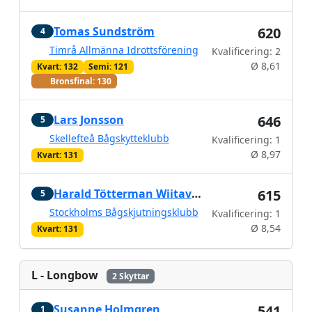
Tomas Sundström
620
4
Timrå Allmänna Idrottsförening
Kvalificering: 2
Ø 8,61
Kvart: 132
Semi: 121
Bronsfinal: 130
Lars Jonsson
646
5
Skellefteå Bågskytteklubb
Kvalificering: 1
Ø 8,97
Kvart: 131
Harald Tötterman Wiitavaara
615
5
Stockholms Bågskjutningsklubb
Kvalificering: 1
Ø 8,54
Kvart: 131
L - Longbow
2 Skyttar
Susanne Holmgren
541
1