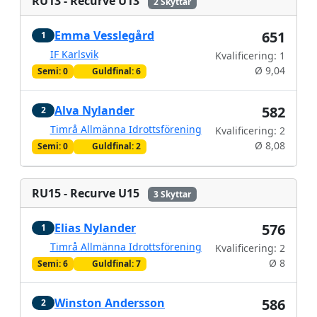
RU13 - Recurve U13
2 Skyttar
Emma Vesslegård
651
1
IF Karlsvik
Kvalificering: 1
Ø 9,04
Semi: 0
Guldfinal: 6
Alva Nylander
582
2
Timrå Allmänna Idrottsförening
Kvalificering: 2
Ø 8,08
Semi: 0
Guldfinal: 2
RU15 - Recurve U15
3 Skyttar
Elias Nylander
576
1
Timrå Allmänna Idrottsförening
Kvalificering: 2
Ø 8
Semi: 6
Guldfinal: 7
Winston Andersson
586
2