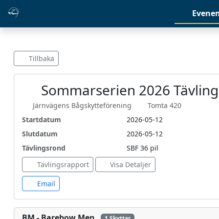
Evene
Tillbaka
Sommarserien 2026 Tävling
Järnvägens Bågskytteförening
Tomta 420
Startdatum
2026-05-12
Slutdatum
2026-05-12
Tävlingsrond
SBF 36 pil
Tävlingsrapport
Visa Detaljer
Email
BM - Barebow Men
1 Skyttar