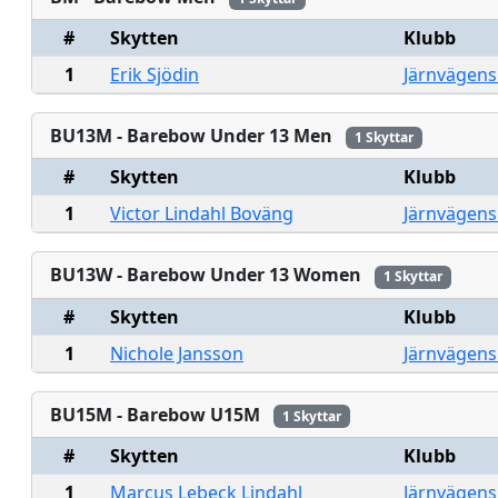
#
Skytten
Klubb
1
Erik Sjödin
Järnvägens
BU13M - Barebow Under 13 Men
1 Skyttar
#
Skytten
Klubb
1
Victor Lindahl Boväng
Järnvägens
BU13W - Barebow Under 13 Women
1 Skyttar
#
Skytten
Klubb
1
Nichole Jansson
Järnvägens
BU15M - Barebow U15M
1 Skyttar
#
Skytten
Klubb
1
Marcus Lebeck Lindahl
Järnvägens