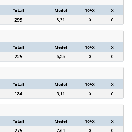
Totalt
Medel
10+X
X
299
8,31
0
0
Totalt
Medel
10+X
X
225
6,25
0
0
Totalt
Medel
10+X
X
184
5,11
0
0
Totalt
Medel
10+X
X
275
7,64
0
0