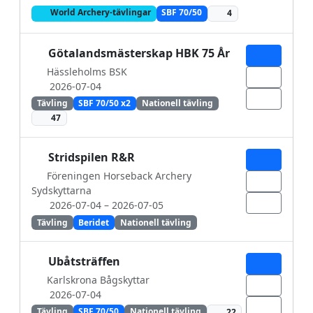
World Archery-tävlingar
SBF 70/50
4
Götalandsmästerskap HBK 75 År
Hässleholms BSK
2026-07-04
Tävling
SBF 70/50 x2
Nationell tävling
47
Stridspilen R&R
Föreningen Horseback Archery
Sydskyttarna
2026-07-04
– 2026-07-05
Tävling
Beridet
Nationell tävling
Ubåtsträffen
Karlskrona Bågskyttar
2026-07-04
Tävling
SBF 70/50
Nationell tävling
22