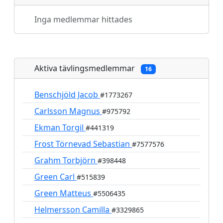
Inga medlemmar hittades
Aktiva tävlingsmedlemmar
16
Benschjöld Jacob
#1773267
Carlsson Magnus
#975792
Ekman Torgil
#441319
Frost Törnevad Sebastian
#7577576
Grahm Torbjörn
#398448
Green Carl
#515839
Green Matteus
#5506435
Helmersson Camilla
#3329865