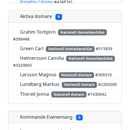
Jinnelöv Linnea
#4348741
Lundberg Markus
#2204260
Aktiva domare
6
Lundqvist Elias
#6037241
Malmgren David
#2657069
Grahm Torbjörn
Nationell domarkandidat
#398448
Sahuric Bank Danijel
#3933629
Green Carl
#515839
Nationell domarkandidat
Schygge Linnéa
#5295679
Helmersson Camilla
Nationell domarkandidat
Thorell Jonna
#1430642
#3329865
Wallander Sixten
#5272858
Larsson Magnus
#309310
Nationell domare
Lundberg Markus
#2204260
Nationell domare
Thorell Jonna
#1430642
Nationell domare
Kommande Evenemang
0