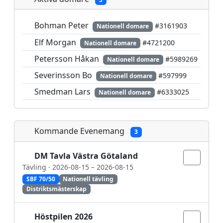
Stjernetun Fred
#6222996
Svensson Mattias
#7031737
Bohman Peter
#3161903
Nationell domare
Wallenstein Simon
#573640
Elf Morgan
#4721200
Nationell domare
Welander Oskar
#5691748
Petersson Håkan
#5989269
Nationell domare
Severinsson Bo
#597999
Nationell domare
Smedman Lars
#6333025
Nationell domare
Kommande Evenemang
3
DM Tavla Västra Götaland
Tävling · 2026-08-15 – 2026-08-15
SBF 70/50
Nationell tävling
Distriktsmästerskap
Höstpilen 2026