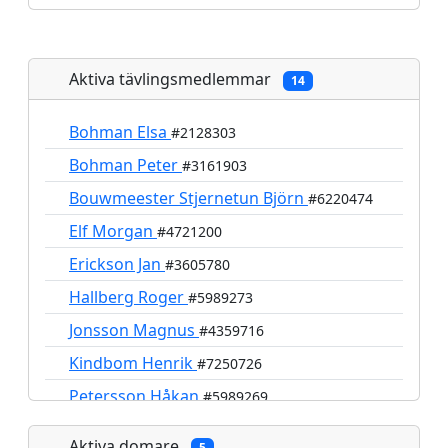
Aktiva tävlingsmedlemmar
14
Bohman Elsa
#2128303
Bohman Peter
#3161903
Bouwmeester Stjernetun Björn
#6220474
Elf Morgan
#4721200
Erickson Jan
#3605780
Hallberg Roger
#5989273
Jonsson Magnus
#4359716
Kindbom Henrik
#7250726
Petersson Håkan
#5989269
Smedman Lars
#6333025
Aktiva domare
5