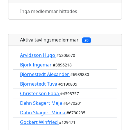
Inga medlemmar hittades
Aktiva tävlingsmedlemmar
20
Arvidsson Hugo
#5206670
Björk Ingemar
#3896218
Björnestedt Alexander
#6989880
Björnestedt Tuva
#5190805
Christenson Ebba
#4393757
Dahn Skagert Meja
#6470201
Dahn Skagert Minna
#6730235
Gockert Winfried
#129471