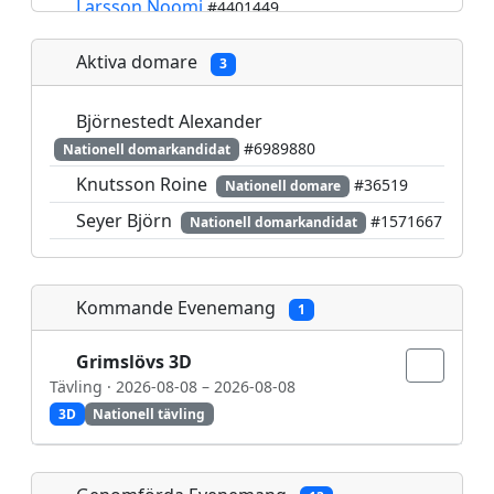
Larsson Noomi
#4401449
Nielsen Sandgren Nikki
#5464046
Aktiva domare
3
Oskarsson Henrik
#578422
Oskarsson Jindapol Maya
#3855446
Björnestedt Alexander
#6989880
Nationell domarkandidat
Petersson Elvina
#6141511
Knutsson Roine
#36519
Nationell domare
Petersson Tore
#129484
Seyer Björn
#1571667
Nationell domarkandidat
Seyer Björn
#1571667
Seyer Harry
#5214928
Ström Elvira
#7300237
Kommande Evenemang
1
Ström Erik
#7294998
Grimslövs 3D
Vinterfrost Ebbot
#6105881
Tävling · 2026-08-08 – 2026-08-08
Wilhelmsson Emil
#5114599
3D
Nationell tävling