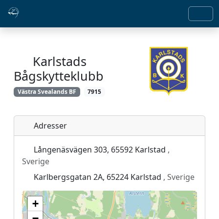
Karlstads
Bågskytteklubb
Västra Svealands BF
7915
Adresser
Långenäsvägen 303, 65592 Karlstad
,
Sverige
Karlbergsgatan 2A, 65224 Karlstad
, Sverige
+
−