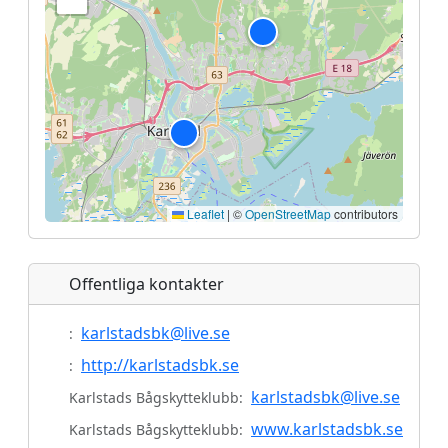
Leaflet
|
©
OpenStreetMap
contributors
Offentliga kontakter
karlstadsbk@live.se
:
http://karlstadsbk.se
:
karlstadsbk@live.se
Karlstads Bågskytteklubb:
www.karlstadsbk.se
Karlstads Bågskytteklubb: