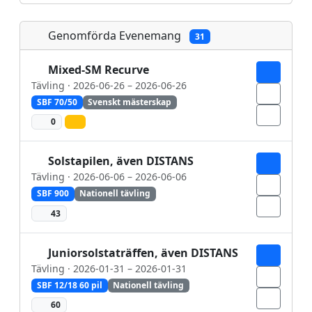
Ward Kevin
#1446118
Wassén Anders
Genomförda Evenemang
#7347424
31
Mixed-SM Recurve
Tävling · 2026-06-26 – 2026-06-26
SBF 70/50
Svenskt mästerskap
0
Solstapilen, även DISTANS
Tävling · 2026-06-06 – 2026-06-06
SBF 900
Nationell tävling
43
Juniorsolstaträffen, även DISTANS
Tävling · 2026-01-31 – 2026-01-31
SBF 12/18 60 pil
Nationell tävling
60