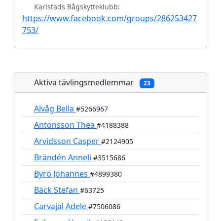
Karlstads Bågskytteklubb:
https://www.facebook.com/groups/286253427
753/
Aktiva tävlingsmedlemmar
23
Alvåg Bella
#5266967
Antonsson Thea
#4188388
Arvidsson Casper
#2124905
Brändén Anneli
#3515686
Byrö Johannes
#4899380
Bäck Stefan
#63725
Carvajal Adele
#7506086