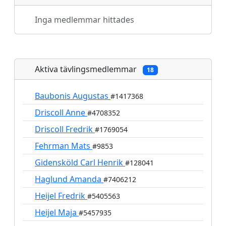
Inga medlemmar hittades
Aktiva tävlingsmedlemmar
18
Baubonis Augustas
#1417368
Driscoll Anne
#4708352
Driscoll Fredrik
#1769054
Fehrman Mats
#9853
Gidensköld Carl Henrik
#128041
Haglund Amanda
#7406212
Heijel Fredrik
#5405563
Heijel Maja
#5457935