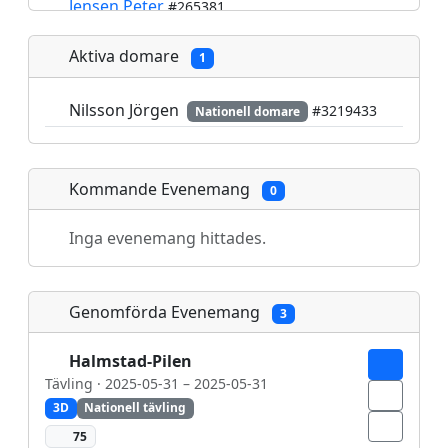
Jensen Peter
#265381
Kubica Robert
#4410629
Aktiva domare
1
Mantefors Leo
#3598921
Nilsson Aftevik Arvid
#1654790
Nilsson Jörgen
#3219433
Nationell domare
Nilsson Jörgen
#3219433
Olofsson Kenth
#1108695
Kommande Evenemang
0
Radovanovic Aleksandra
#1603911
Sekelj Stefan
Inga evenemang hittades.
#1212794
Strandqvist Elisabeth
#7279347
Strandqvist Tony
#7279348
Genomförda Evenemang
3
Halmstad-Pilen
Tävling · 2025-05-31 – 2025-05-31
3D
Nationell tävling
75