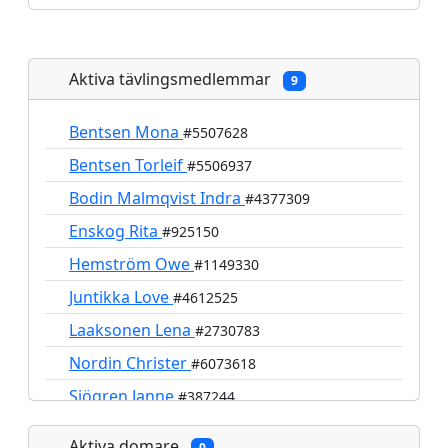
Aktiva tävlingsmedlemmar
9
Bentsen Mona
#5507628
Bentsen Torleif
#5506937
Bodin Malmqvist Indra
#4377309
Enskog Rita
#925150
Hemström Owe
#1149330
Juntikka Love
#4612525
Laaksonen Lena
#2730783
Nordin Christer
#6073618
Sjögren Janne
#387244
Aktiva domare
0