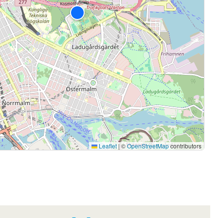
Leaflet
|
©
OpenStreetMap
contributors