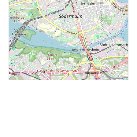
Leaflet
|
©
OpenStreetMap
contributors