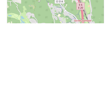
Leaflet
|
©
OpenStreetMap
contributors