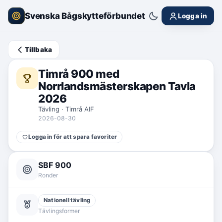
Svenska Bågskytteförbundet
Logga in
Tillbaka
Timrå 900 med
Norrlandsmästerskapen Tavla
2026
Tävling · Timrå AIF
2026-08-30
Logga in för att spara favoriter
SBF 900
Ronder
Nationell tävling
Tävlingsformer