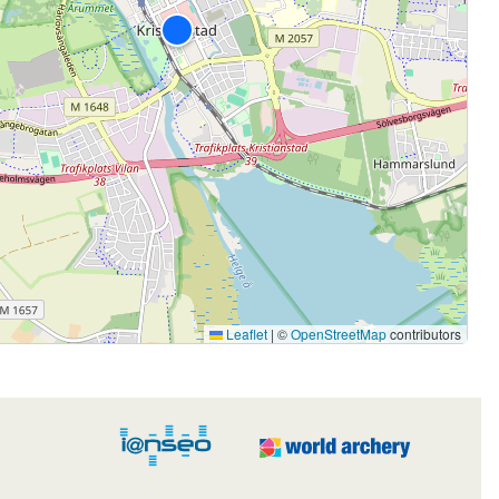
Leaflet
|
©
OpenStreetMap
contributors