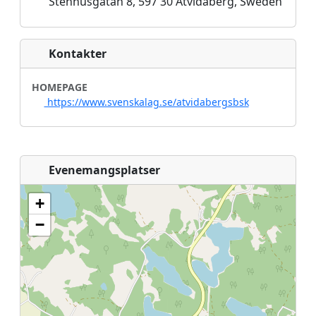
Stenhusgatan 8, 597 30 Åtvidaberg, Sweden
Kontakter
HOMEPAGE
https://www.svenskalag.se/atvidabergsbsk
Evenemangsplatser
+
−