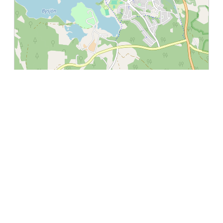
Leaflet
|
©
OpenStreetMap
contributors