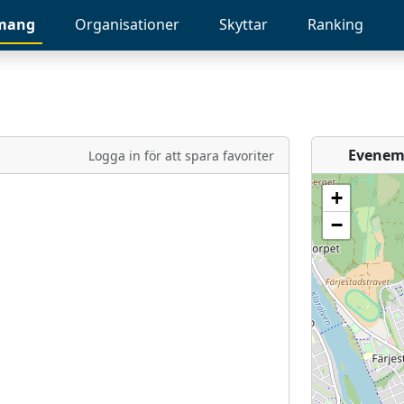
mang
Organisationer
Skyttar
Ranking
Evenem
Logga in för att spara favoriter
+
−