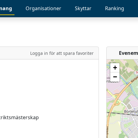
mang
Organisationer
Skyttar
Ranking
Evenem
Logga in för att spara favoriter
+
−
striktsmästerskap