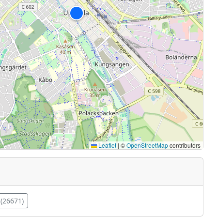
Leaflet
|
©
OpenStreetMap
contributors
(26671)