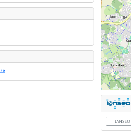
.se
IANSEO 