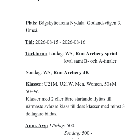
Plats:
Bågskyttearena Nydala, Gotlandsvägen 3,
Umeå.
Tid:
2026-08-15
-
2026-08-16
Tävl.form:
Run Archery sprint
Lördag:
WA,
kval samt B- och A-finaler
Run Archery 4K
Söndag: WA,
Klasser:
U21M, U21W, Men, Women, 50+M,
50+W.
Klasser med
2 eller färre startande flyttas till
närmaste svårare klass
till dess klasser med minst 3
deltagare bildas
.
Anm. Avg:
Lördag:
500:-
Söndag:
500:-