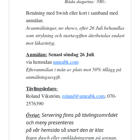
Båda dagarna:
700:-
Betalning med Swish eller kort i samband med
anmälan.
Avanmälningar, no shows, efter
26 Juli
behandlas
som strykning och startavgiften återbetalas endast
mot läkarintyg.
Anmälan:
Senast söndag
26 Juli
.
v
ia hemsidan
umeabk.com
Efteranmälan i mån av plats mot 50% tillägg på
anmälningsavgift.
Tävlingsledare
:
Roland Vikström,
roland@umeabk.com
, 070-
2576390
Övrigt:
Servering finns på tävlingsområdet
och meny presenteras
på vår hemsida så snart den är klar.
Ingen dusch eller omklädningsrum på arenan.