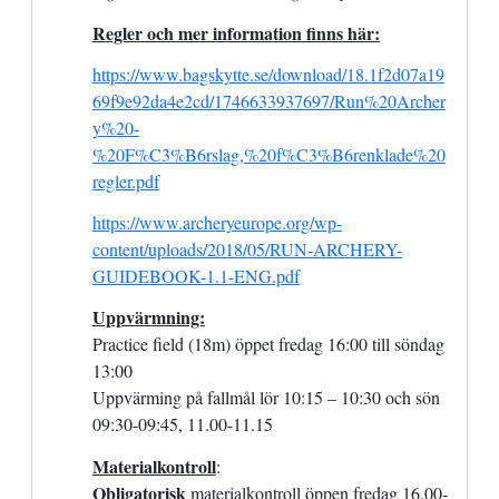
R
egler och mer information finns här:
https://www.bagskytte.se/download/18.1f2d07a19
69f9e92da4e2cd/1746633937697/Run%20Archer
y%20-
%20F%C3%B6rslag,%20f%C3%B6renklade%20
regler.pdf
https://www.archeryeurope.org/wp-
content/uploads/2018/05/RUN-ARCHERY-
GUIDEBOOK-1.1-ENG.pdf
Uppvärmning:
Practice field
(18m)
öppet fredag 16:00 till söndag
1
3
:00
Uppvärming på fallmål lör 10:15 – 10:30 och sön
09:
30
-09:
45
,
11.00-11.15
Materialkontroll
:
Obligatorisk
materialkontroll öppen fredag 16.00-