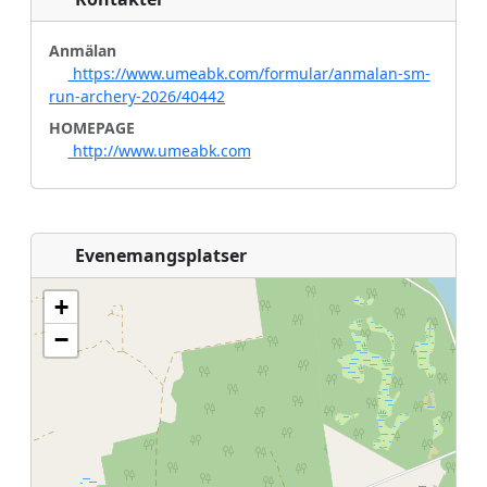
Anmälan
https://www.umeabk.com/formular/anmalan-sm-
run-archery-2026/40442
HOMEPAGE
http://www.umeabk.com
Evenemangsplatser
+
−