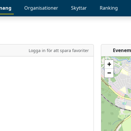
mang
Organisationer
Skyttar
Ranking
Evenem
Logga in för att spara favoriter
+
−