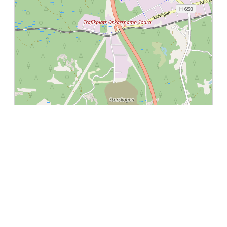
Leaflet
|
©
OpenStreetMap
contributors