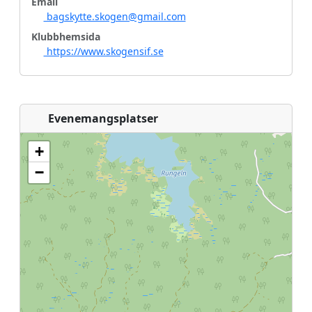
Email
bagskytte.skogen@gmail.com
Klubbhemsida
https://www.skogensif.se
Evenemangsplatser
+
−