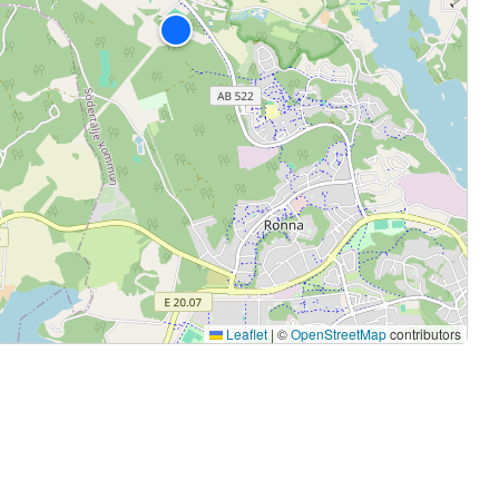
Leaflet
|
©
OpenStreetMap
contributors