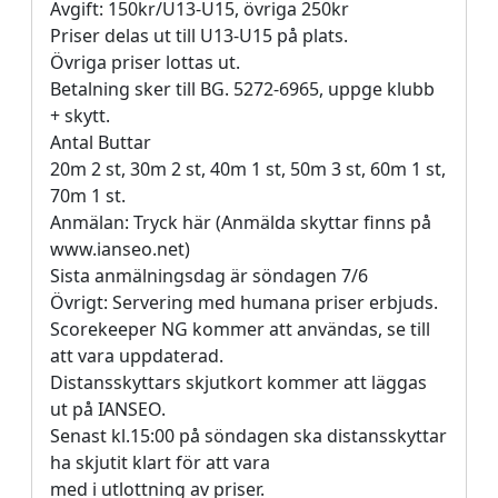
Avgift: 150kr/U13-U15, övriga 250kr
Priser delas ut till U13-U15 på plats.
Övriga priser lottas ut.
Betalning sker till BG. 5272-6965, uppge klubb
+ skytt.
Antal Buttar
20m 2 st, 30m 2 st, 40m 1 st, 50m 3 st, 60m 1 st,
70m 1 st.
Anmälan: Tryck här (Anmälda skyttar finns på
www.ianseo.net)
Sista anmälningsdag är söndagen 7/6
Övrigt: Servering med humana priser erbjuds.
Scorekeeper NG kommer att användas, se till
att vara uppdaterad.
Distansskyttars skjutkort kommer att läggas
ut på IANSEO.
Senast kl.15:00 på söndagen ska distansskyttar
ha skjutit klart för att vara
med i utlottning av priser.