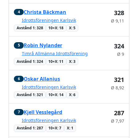
Christa Bäckman
328
4
Idrottsföreningen Karlsvik
Ø 9,11
Avstånd 1: 328
10+X: 18
X: 5
Robin Nylander
324
5
Timrå Allmänna Idrottsförening
Ø 9
Avstånd 1: 324
10+X: 11
X: 3
Oskar Allanius
321
6
Idrottsföreningen Karlsvik
Ø 8,92
Avstånd 1: 321
10+X: 14
X: 6
Kjell Vesslegård
287
7
Idrottsföreningen Karlsvik
Ø 7,97
Avstånd 1: 287
10+X: 7
X: 1