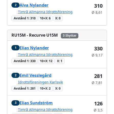
Alva Nylander
310
2
Timrå Allmänna Idrottsförening
Ø 8,61
Avstånd 1: 310
10+X: 6
X: 0
RU15M - Recurve U15M
3 Skyttar
Elias Nylander
330
1
Timrå Allmänna Idrottsförening
Ø 9,17
Avstånd 1: 330
10+X: 12
X: 1
Emil Vesslegård
281
2
Idrottsföreningen Karlsvik
Ø 7,81
Avstånd 1: 281
10+X: 2
X: 0
Elias Sundström
126
3
Timrå Allmänna Idrottsförening
Ø 3,5