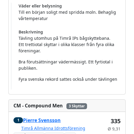
Väder eller belysning
Till en början soligt med spridda moln. Behaglig
vårtemperatur
Beskrivning
Tävling utomhus på Timrå IPs bågskyttebana.
Ett trettiotal skyttar i olika klasser från fyra olika
föreningar.
Bra förutsättningar vädermässigt. Ett fyrtiotal i
publiken.
Fyra svenska rekord sattes också under tävlingen
CM - Compound Men
3 Skyttar
Pierre Svensson
335
1
Timrå Allmänna Idrottsförening
Ø 9,31