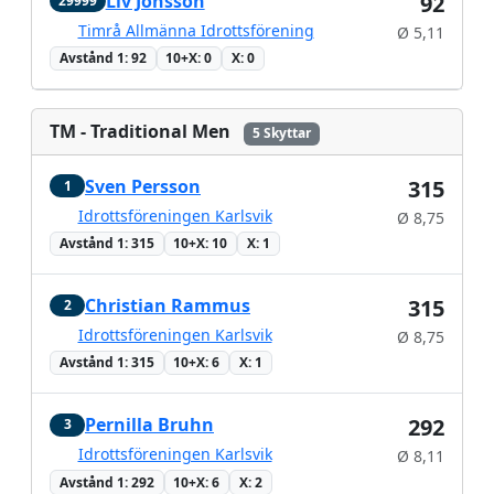
Liv Jonsson
92
29999
Timrå Allmänna Idrottsförening
Ø 5,11
Avstånd 1: 92
10+X: 0
X: 0
TM - Traditional Men
5 Skyttar
Sven Persson
315
1
Idrottsföreningen Karlsvik
Ø 8,75
Avstånd 1: 315
10+X: 10
X: 1
Christian Rammus
315
2
Idrottsföreningen Karlsvik
Ø 8,75
Avstånd 1: 315
10+X: 6
X: 1
Pernilla Bruhn
292
3
Idrottsföreningen Karlsvik
Ø 8,11
Avstånd 1: 292
10+X: 6
X: 2