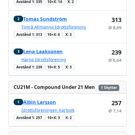
Avstånd 1: 335
10+X: 14
X: 2
Tomas Sundström
313
2
Timrå Allmänna Idrottsförening
Ø 8,69
Avstånd 1: 313
10+X: 6
X: 3
Lena Laaksonen
239
3
Härnö Idrottsförening
Ø 6,64
Avstånd 1: 239
10+X: 5
X: 3
CU21M - Compound Under 21 Men
1 Skyttar
Albin Larsson
257
1
Idrottsföreningen Karlsvik
Ø 7,14
Avstånd 1: 257
10+X: 3
X: 2