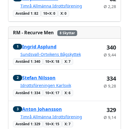
Timrå Allmänna Idrottsförening
Ø 2,28
Avstånd 1: 82
10+X: 0
X: 0
RM - Recurve Men
8 Skyttar
Ingrid Asplund
340
1
Sundsvall-Ortvikens Bågskyttek
Ø 9,44
Avstånd 1: 340
10+X: 18
X: 7
Stefan Nilsson
334
2
Idrottsföreningen Karlsvik
Ø 9,28
Avstånd 1: 334
10+X: 17
X: 6
Anton Johansson
329
3
Timrå Allmänna Idrottsförening
Ø 9,14
Avstånd 1: 329
10+X: 15
X: 7