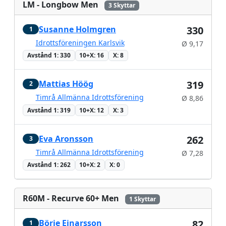
LM - Longbow Men
3 Skyttar
Susanne Holmgren
330
1
Idrottsföreningen Karlsvik
Ø 9,17
Avstånd 1: 330
10+X: 16
X: 8
Mattias Höög
319
2
Timrå Allmänna Idrottsförening
Ø 8,86
Avstånd 1: 319
10+X: 12
X: 3
Eva Aronsson
262
3
Timrå Allmänna Idrottsförening
Ø 7,28
Avstånd 1: 262
10+X: 2
X: 0
R60M - Recurve 60+ Men
1 Skyttar
Börje Einarsson
82
1