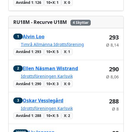
Avstånd 1: 126
10+X: 1
X: 0
RU18M - Recurve U18M
4 Skyttar
Alvin Loo
293
1
Timrå Allmänna Idrottsförening
Ø 8,14
Avstånd 1: 293
10+X: 5
X: 1
Ellen Näsman Wistrand
290
2
Idrottsföreningen Karlsvik
Ø 8,06
Avstånd 1: 290
10+X: 3
X: 0
Oskar Vesslegård
288
3
Idrottsföreningen Karlsvik
Ø 8
Avstånd 1: 288
10+X: 5
X: 2