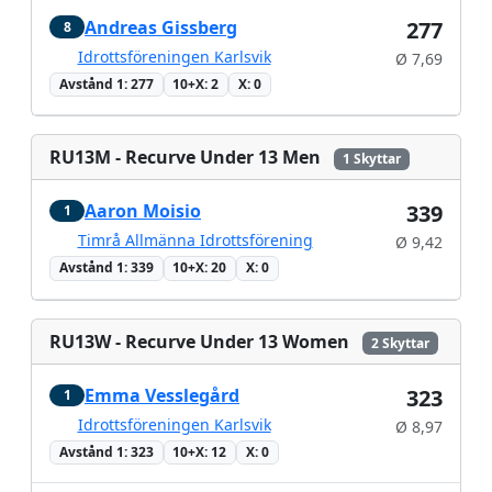
Andreas Gissberg
277
8
Idrottsföreningen Karlsvik
Ø 7,69
Avstånd 1: 277
10+X: 2
X: 0
RU13M - Recurve Under 13 Men
1 Skyttar
Aaron Moisio
339
1
Timrå Allmänna Idrottsförening
Ø 9,42
Avstånd 1: 339
10+X: 20
X: 0
RU13W - Recurve Under 13 Women
2 Skyttar
Emma Vesslegård
323
1
Idrottsföreningen Karlsvik
Ø 8,97
Avstånd 1: 323
10+X: 12
X: 0