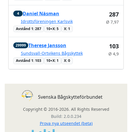
Daniel Näsman
287
4
Idrottsföreningen Karlsvik
Ø 7,97
Avstånd 1: 287
10+X: 5
X: 1
Therese Jansson
103
29999
Sundsvall-Ortvikens Bågskyttek
Ø 4,9
Avstånd 1: 103
10+X: 1
X: 0
Svenska Bågskytteförbundet
Copyright © 2016-2026. All Rights Reserved
Build: 2.0.0.234
Prova nya utseendet (beta)