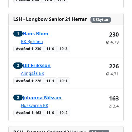
LSH - Longbow Senior 21 Herrar
3 Skyttar
Hans Blom
230
1
BK Björnen
Ø 4,79
Avstånd 1: 230
11: 0
10: 3
Ulf Eriksson
226
2
Alingsås BK
Ø 4,71
Avstånd 1: 226
11: 1
10: 1
Johanna Nilsson
163
3
Huskvarna BK
Ø 3,4
Avstånd 1: 163
11: 0
10: 2