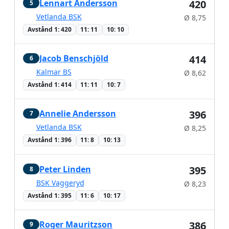
Lennart Andersson
420
5
Vetlanda BSK
Ø 8,75
Avstånd 1: 420
11: 11
10: 10
Jacob Benschjöld
414
6
Kalmar BS
Ø 8,62
Avstånd 1: 414
11: 11
10: 7
Annelie Andersson
396
7
Vetlanda BSK
Ø 8,25
Avstånd 1: 396
11: 8
10: 13
Peter Linden
395
8
BSK Vaggeryd
Ø 8,23
Avstånd 1: 395
11: 6
10: 17
Roger Mauritzson
386
9