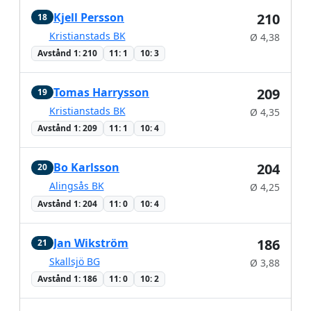
Kjell Persson
210
18
Kristianstads BK
Ø 4,38
Avstånd 1: 210
11: 1
10: 3
Tomas Harrysson
209
19
Kristianstads BK
Ø 4,35
Avstånd 1: 209
11: 1
10: 4
Bo Karlsson
204
20
Alingsås BK
Ø 4,25
Avstånd 1: 204
11: 0
10: 4
Jan Wikström
186
21
Skallsjö BG
Ø 3,88
Avstånd 1: 186
11: 0
10: 2