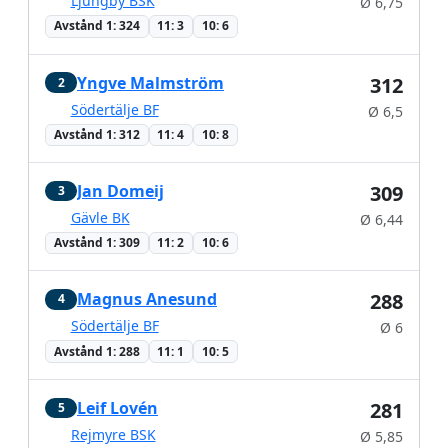
Ljungby BSK
Ø 6,75
Avstånd 1: 324
11: 3
10: 6
Yngve Malmström
312
2
Södertälje BF
Ø 6,5
Avstånd 1: 312
11: 4
10: 8
Jan Domeij
309
3
Gävle BK
Ø 6,44
Avstånd 1: 309
11: 2
10: 6
Magnus Anesund
288
4
Södertälje BF
Ø 6
Avstånd 1: 288
11: 1
10: 5
Leif Lovén
281
5
Rejmyre BSK
Ø 5,85