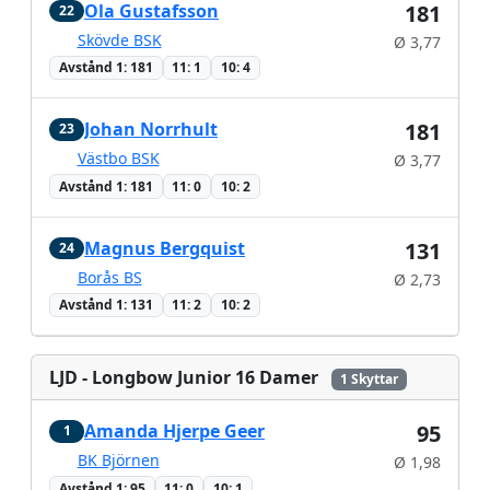
Ola Gustafsson
181
22
Skövde BSK
Ø 3,77
Avstånd 1: 181
11: 1
10: 4
Johan Norrhult
181
23
Västbo BSK
Ø 3,77
Avstånd 1: 181
11: 0
10: 2
Magnus Bergquist
131
24
Borås BS
Ø 2,73
Avstånd 1: 131
11: 2
10: 2
LJD - Longbow Junior 16 Damer
1 Skyttar
Amanda Hjerpe Geer
95
1
BK Björnen
Ø 1,98
Avstånd 1: 95
11: 0
10: 1