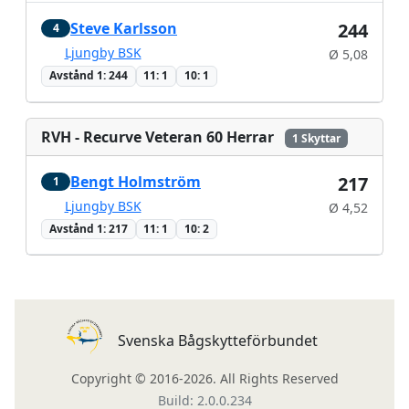
Steve Karlsson
244
4
Ljungby BSK
Ø 5,08
Avstånd 1: 244
11: 1
10: 1
RVH - Recurve Veteran 60 Herrar
1 Skyttar
Bengt Holmström
217
1
Ljungby BSK
Ø 4,52
Avstånd 1: 217
11: 1
10: 2
Svenska Bågskytteförbundet
Copyright © 2016-2026. All Rights Reserved
Build: 2.0.0.234