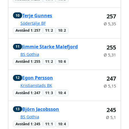
Terje Gunnes
257
10
Södertälje BF
Ø 5,35
Avstånd 1: 257
11: 2
10: 2
Jimmie Starke Malefjord
255
11
BS Gothia
Ø 5,31
Avstånd 1: 255
11: 2
10: 6
Egon Persson
247
12
Kristianstads BK
Ø 5,15
Avstånd 1: 247
11: 3
10: 4
Björn Jacobsson
245
13
BS Gothia
Ø 5,1
Avstånd 1: 245
11: 1
10: 4