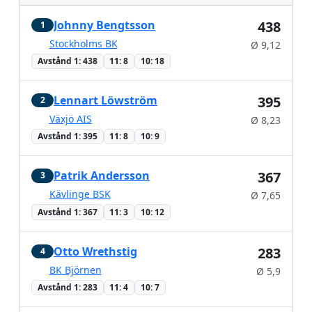
Johnny Bengtsson
438
1
Stockholms BK
Ø 9,12
Avstånd 1: 438
11: 8
10: 18
Lennart Löwström
395
2
Växjö AIS
Ø 8,23
Avstånd 1: 395
11: 8
10: 9
Patrik Andersson
367
3
Kävlinge BSK
Ø 7,65
Avstånd 1: 367
11: 3
10: 12
Otto Wrethstig
283
4
BK Björnen
Ø 5,9
Avstånd 1: 283
11: 4
10: 7