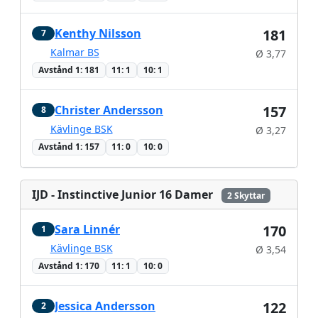
Kenthy Nilsson
181
7
Kalmar BS
Ø 3,77
Avstånd 1: 181
11: 1
10: 1
Christer Andersson
157
8
Kävlinge BSK
Ø 3,27
Avstånd 1: 157
11: 0
10: 0
IJD - Instinctive Junior 16 Damer
2 Skyttar
Sara Linnér
170
1
Kävlinge BSK
Ø 3,54
Avstånd 1: 170
11: 1
10: 0
Jessica Andersson
122
2