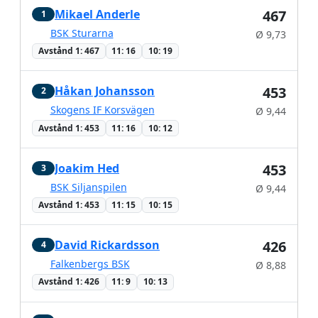
Mikael Anderle
467
1
BSK Sturarna
Ø 9,73
Avstånd 1: 467
11: 16
10: 19
Håkan Johansson
453
2
Skogens IF Korsvägen
Ø 9,44
Avstånd 1: 453
11: 16
10: 12
Joakim Hed
453
3
BSK Siljanspilen
Ø 9,44
Avstånd 1: 453
11: 15
10: 15
David Rickardsson
426
4
Falkenbergs BSK
Ø 8,88
Avstånd 1: 426
11: 9
10: 13