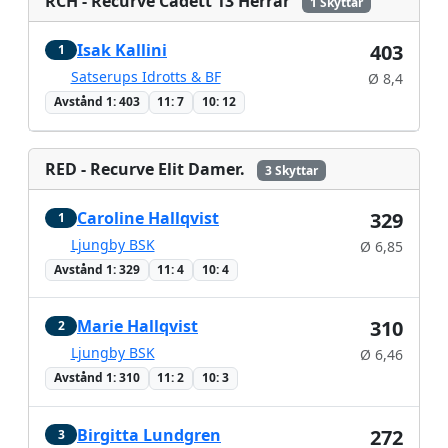
RCH - Recurve Cadett 13 Herrar
1 Skyttar
Isak Kallini
403
1
Satserups Idrotts & BF
Ø 8,4
Avstånd 1: 403
11: 7
10: 12
RED - Recurve Elit Damer.
3 Skyttar
Caroline Hallqvist
329
1
Ljungby BSK
Ø 6,85
Avstånd 1: 329
11: 4
10: 4
Marie Hallqvist
310
2
Ljungby BSK
Ø 6,46
Avstånd 1: 310
11: 2
10: 3
Birgitta Lundgren
272
3