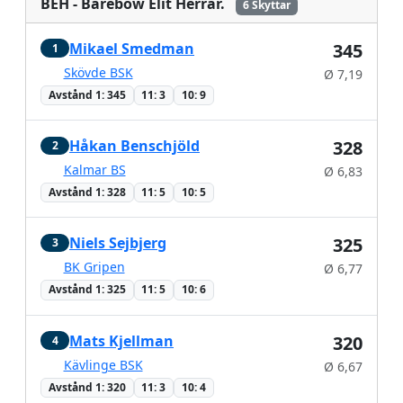
BEH - Barebow Elit Herrar.
6 Skyttar
Mikael Smedman
345
1
Skövde BSK
Ø 7,19
Avstånd 1: 345
11: 3
10: 9
Håkan Benschjöld
328
2
Kalmar BS
Ø 6,83
Avstånd 1: 328
11: 5
10: 5
Niels Sejbjerg
325
3
BK Gripen
Ø 6,77
Avstånd 1: 325
11: 5
10: 6
Mats Kjellman
320
4
Kävlinge BSK
Ø 6,67
Avstånd 1: 320
11: 3
10: 4