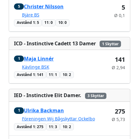
Christer Nilsson
5
5
Bjäre BS
Ø 0,1
Avstånd 1: 5
11: 0
10: 0
ICD - Instinctive Cadett 13 Damer
1 Skyttar
Maja Linnér
141
1
Kävlinge BSK
Ø 2,94
Avstånd 1: 141
11: 1
10: 2
IED - Instinctive Elit Damer.
3 Skyttar
Ulrika Backman
275
1
Föreningen Wij Bågskyttar Ockelbo
Ø 5,73
Avstånd 1: 275
11: 3
10: 2