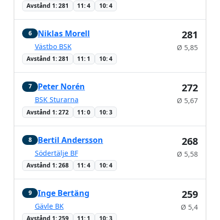
Avstånd 1: 281
11: 4
10: 4
Niklas Morell
281
6
Västbo BSK
Ø 5,85
Avstånd 1: 281
11: 1
10: 4
Peter Norén
272
7
BSK Sturarna
Ø 5,67
Avstånd 1: 272
11: 0
10: 3
Bertil Andersson
268
8
Södertälje BF
Ø 5,58
Avstånd 1: 268
11: 4
10: 4
Inge Bertäng
259
9
Gävle BK
Ø 5,4
Avstånd 1: 259
11: 1
10: 3