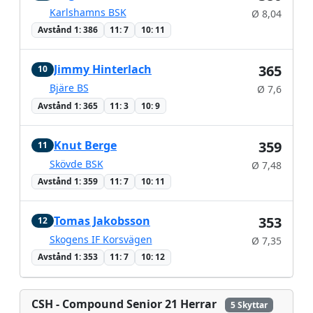
Karlshamns BSK
Ø 8,04
Avstånd 1: 386
11: 7
10: 11
Jimmy Hinterlach
365
10
Bjäre BS
Ø 7,6
Avstånd 1: 365
11: 3
10: 9
Knut Berge
359
11
Skövde BSK
Ø 7,48
Avstånd 1: 359
11: 7
10: 11
Tomas Jakobsson
353
12
Skogens IF Korsvägen
Ø 7,35
Avstånd 1: 353
11: 7
10: 12
CSH - Compound Senior 21 Herrar
5 Skyttar