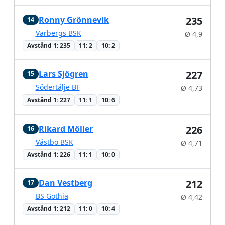
Ronny Grönnevik
235
14
Varbergs BSK
Ø 4,9
Avstånd 1: 235
11: 2
10: 2
Lars Sjögren
227
15
Södertälje BF
Ø 4,73
Avstånd 1: 227
11: 1
10: 6
Rikard Möller
226
16
Västbo BSK
Ø 4,71
Avstånd 1: 226
11: 1
10: 0
Dan Vestberg
212
17
BS Gothia
Ø 4,42
Avstånd 1: 212
11: 0
10: 4