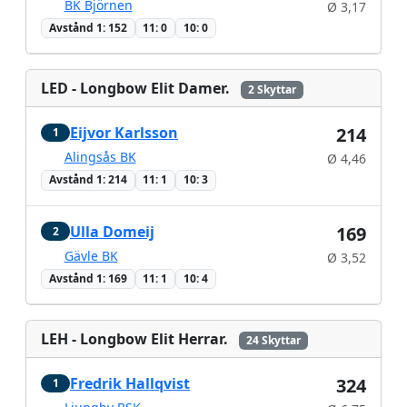
BK Björnen
Ø 3,17
Avstånd 1: 152
11: 0
10: 0
LED - Longbow Elit Damer.
2 Skyttar
Eijvor Karlsson
214
1
Alingsås BK
Ø 4,46
Avstånd 1: 214
11: 1
10: 3
Ulla Domeij
169
2
Gävle BK
Ø 3,52
Avstånd 1: 169
11: 1
10: 4
LEH - Longbow Elit Herrar.
24 Skyttar
Fredrik Hallqvist
324
1