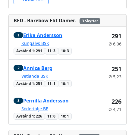
BED - Barebow Elit Damer.
3 Skyttar
Erika Andersson
291
1
Kungälvs BSK
Ø 6,06
Avstånd 1: 291
11: 3
10: 3
Annica Berg
251
2
Vetlanda BSK
Ø 5,23
Avstånd 1: 251
11: 1
10: 1
Pernilla Andersson
226
3
Södertälje BF
Ø 4,71
Avstånd 1: 226
11: 0
10: 1