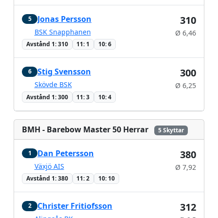
Jonas Persson
310
5
BSK Snapphanen
Ø 6,46
Avstånd 1: 310
11: 1
10: 6
Stig Svensson
300
6
Skövde BSK
Ø 6,25
Avstånd 1: 300
11: 3
10: 4
BMH - Barebow Master 50 Herrar
5 Skyttar
Dan Petersson
380
1
Växjö AIS
Ø 7,92
Avstånd 1: 380
11: 2
10: 10
Christer Fritiofsson
312
2