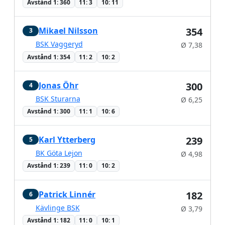
Avstånd 1: 360
11: 3
10: 11
Mikael Nilsson
354
3
BSK Vaggeryd
Ø 7,38
Avstånd 1: 354
11: 2
10: 2
Jonas Öhr
300
4
BSK Sturarna
Ø 6,25
Avstånd 1: 300
11: 1
10: 6
Karl Ytterberg
239
5
BK Göta Lejon
Ø 4,98
Avstånd 1: 239
11: 0
10: 2
Patrick Linnér
182
6
Kävlinge BSK
Ø 3,79
Avstånd 1: 182
11: 0
10: 1