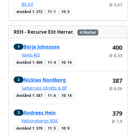
BS Kil
Ø 5,67
Avstånd 1: 272
11: 1
10: 5
REH - Recurve Elit Herrar.
4 Skyttar
Börje Johnsson
400
1
Växjö AIS
Ø 8,33
Avstånd 1: 400
11: 4
10: 14
Nicklas Nordborg
387
2
Satserups Idrotts & BF
Ø 8,06
Avstånd 1: 387
11: 6
10: 14
Andreas Hein
379
3
Helsingborgs BSK
Ø 7,9
Avstånd 1: 379
11: 5
10: 9