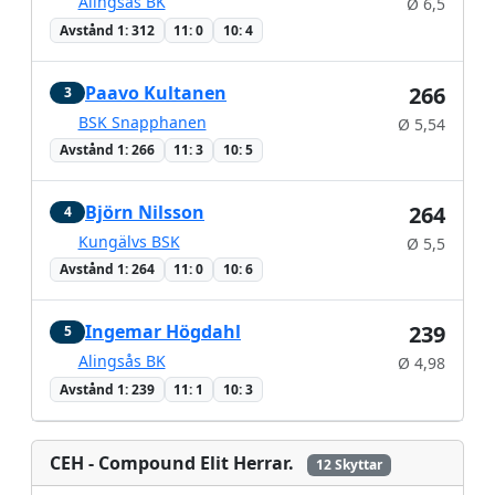
Alingsås BK
Ø 6,5
Avstånd 1: 312
11: 0
10: 4
Paavo Kultanen
266
3
BSK Snapphanen
Ø 5,54
Avstånd 1: 266
11: 3
10: 5
Björn Nilsson
264
4
Kungälvs BSK
Ø 5,5
Avstånd 1: 264
11: 0
10: 6
Ingemar Högdahl
239
5
Alingsås BK
Ø 4,98
Avstånd 1: 239
11: 1
10: 3
CEH - Compound Elit Herrar.
12 Skyttar