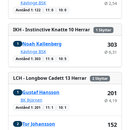
Kävlinge BSK
Ø 2,54
Avstånd 1: 122
11: 0
10: 0
IKH - Instinctive Knatte 10 Herrar
1 Skyttar
Noah Kallenberg
303
1
Kävlinge BSK
Ø 6,31
Avstånd 1: 303
11: 6
10: 5
LCH - Longbow Cadett 13 Herrar
2 Skyttar
Gustaf Hansson
201
1
BK Björnen
Ø 4,19
Avstånd 1: 201
11: 1
10: 1
Tor Johansson
152
2