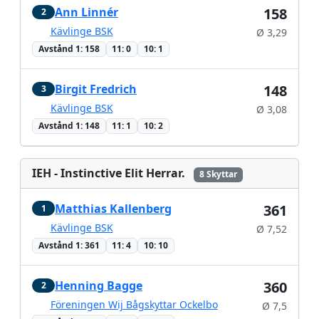
Ann Linnér
158
2
Kävlinge BSK
Ø 3,29
Avstånd 1: 158
11: 0
10: 1
Birgit Fredrich
148
3
Kävlinge BSK
Ø 3,08
Avstånd 1: 148
11: 1
10: 2
IEH - Instinctive Elit Herrar.
8 Skyttar
Matthias Kallenberg
361
1
Kävlinge BSK
Ø 7,52
Avstånd 1: 361
11: 4
10: 10
Henning Bagge
360
2
Föreningen Wij Bågskyttar Ockelbo
Ø 7,5