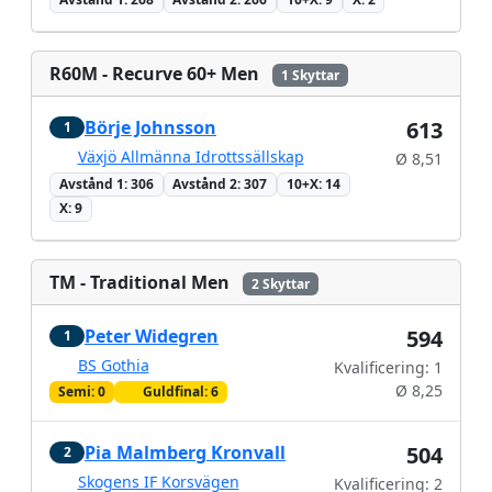
R60M - Recurve 60+ Men
1 Skyttar
Börje Johnsson
613
1
Växjö Allmänna Idrottssällskap
Ø 8,51
Avstånd 1: 306
Avstånd 2: 307
10+X: 14
X: 9
TM - Traditional Men
2 Skyttar
Peter Widegren
594
1
BS Gothia
Kvalificering: 1
Ø 8,25
Semi: 0
Guldfinal: 6
Pia Malmberg Kronvall
504
2
Skogens IF Korsvägen
Kvalificering: 2