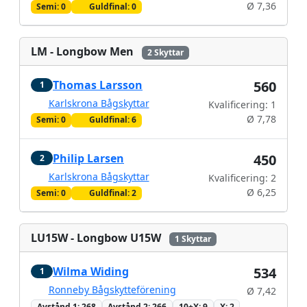
Ø 7,36
Semi: 0
Guldfinal: 0
LM - Longbow Men
2 Skyttar
Thomas Larsson
560
1
Karlskrona Bågskyttar
Kvalificering: 1
Ø 7,78
Semi: 0
Guldfinal: 6
Philip Larsen
450
2
Karlskrona Bågskyttar
Kvalificering: 2
Ø 6,25
Semi: 0
Guldfinal: 2
LU15W - Longbow U15W
1 Skyttar
Wilma Widing
534
1
Ronneby Bågskytteförening
Ø 7,42
Avstånd 1: 268
Avstånd 2: 266
10+X: 9
X: 2