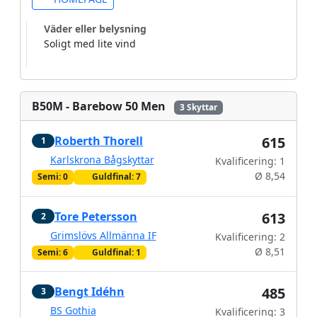
Väder eller belysning
Soligt med lite vind
B50M - Barebow 50 Men
3 Skyttar
Roberth Thorell
615
1
Karlskrona Bågskyttar
Kvalificering: 1
Ø 8,54
Semi: 0
Guldfinal: 7
Tore Petersson
613
2
Grimslövs Allmänna IF
Kvalificering: 2
Ø 8,51
Semi: 6
Guldfinal: 1
Bengt Idéhn
485
3
BS Gothia
Kvalificering: 3