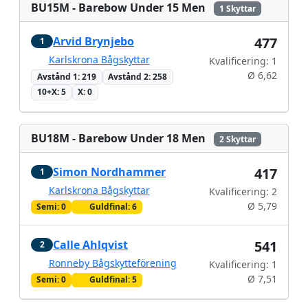
BU15M - Barebow Under 15 Men
1 Skyttar
Arvid Brynjebo
477
1
Karlskrona Bågskyttar
Kvalificering: 1
Ø 6,62
Avstånd 1: 219
Avstånd 2: 258
10+X: 5
X: 0
BU18M - Barebow Under 18 Men
2 Skyttar
Simon Nordhammer
417
1
Karlskrona Bågskyttar
Kvalificering: 2
Ø 5,79
Semi: 0
Guldfinal: 6
Calle Ahlqvist
541
2
Ronneby Bågskytteförening
Kvalificering: 1
Ø 7,51
Semi: 0
Guldfinal: 5