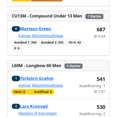
CU13M - Compound Under 13 Men
1 Skyttar
Matteus Green
687
0
Kalmar Bågskyttesällskap
Ø 9,54
Avstånd 1: 344
Avstånd 2: 343
10+X: 42
X: 6
L60M - Longbow 60 Men
2 Skyttar
Torbjörn Grahm
541
1
Kalmar Bågskyttesällskap
Kvalificering: 1
Ø 7,51
Semi: 0
Guldfinal: 6
Lars Kronvall
530
2
Skogens IF Korsvägen
Kvalificering: 2