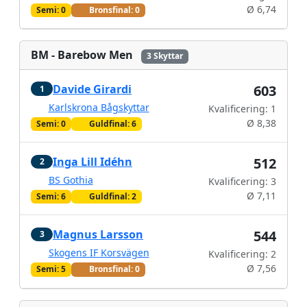
Ø 6,74
Semi: 0
Bronsfinal: 0
BM - Barebow Men
3 Skyttar
Davide Girardi
603
1
Karlskrona Bågskyttar
Kvalificering: 1
Ø 8,38
Semi: 0
Guldfinal: 6
Inga Lill Idéhn
512
2
BS Gothia
Kvalificering: 3
Ø 7,11
Semi: 6
Guldfinal: 2
Magnus Larsson
544
3
Skogens IF Korsvägen
Kvalificering: 2
Ø 7,56
Semi: 5
Bronsfinal: 0