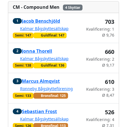
CM - Compound Men
4 Skyttar
Jacob Benschjöld
703
1
Kalmar Bågskyttesällskap
Kvalificering: 1
Ø 9,76
Semi: 147
Guldfinal: 147
Jonna Thorell
660
2
Kalmar Bågskyttesällskap
Kvalificering: 2
Ø 9,17
Semi: 138
Guldfinal: 136
Marcus Almqvist
610
3
Ronneby Bågskytteförening
Kvalificering: 3
Ø 8,47
Semi: 133
Bronsfinal: 125
Sebastian Frost
526
4
Kalmar Bågskyttesällskap
Kvalificering: 4
Ø 7,31
Semi: 126
Bronsfinal: 113