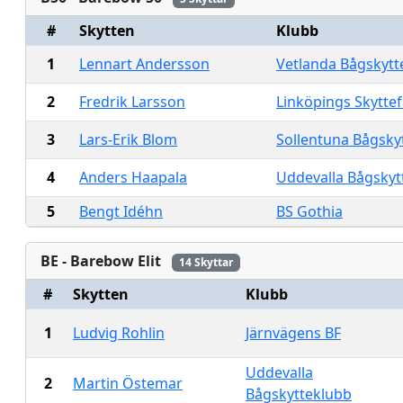
#
Skytten
Klubb
1
Lennart Andersson
Vetlanda Bågskytt
2
Fredrik Larsson
Linköpings Skytte
3
Lars-Erik Blom
Sollentuna Bågsky
4
Anders Haapala
Uddevalla Bågskyt
5
Bengt Idéhn
BS Gothia
BE - Barebow Elit
14 Skyttar
#
Skytten
Klubb
1
Ludvig Rohlin
Järnvägens BF
Uddevalla
2
Martin Östemar
Bågskytteklubb