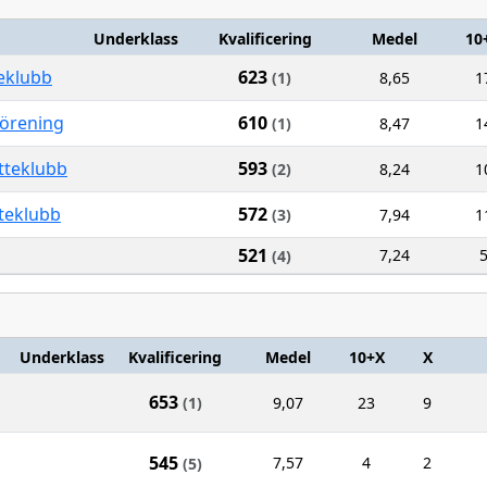
Underklass
Kvalificering
Medel
10
eklubb
623
(1)
8,65
1
förening
610
(1)
8,47
1
tteklubb
593
(2)
8,24
1
teklubb
572
(3)
7,94
1
521
7,24
(4)
Underklass
Kvalificering
Medel
10+X
X
653
(1)
9,07
23
9
545
7,57
4
2
(5)