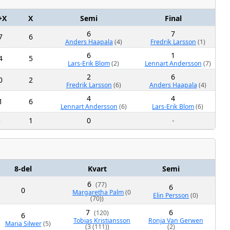
+X
X
Semi
Final
6
7
7
6
Anders Haapala
(4)
Fredrik Larsson
(1)
6
1
4
5
Lars-Erik Blom
(2)
Lennart Andersson
(7)
2
6
0
2
Fredrik Larsson
(6)
Anders Haapala
(4)
4
4
1
6
Lennart Andersson
(6)
Lars-Erik Blom
(6)
5
1
0
-
8-del
Kvart
Semi
6
(77)
6
0
Margaretha Palm
(0
Elin Persson
(0)
Ma
(70))
7
6
(120)
6
Tobias Kristiansson
Ronja Van Gerwen
Maria Silwer
(5)
L
(3 (111))
(2)