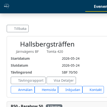
Evene
Tillbaka
Hallsbergsträffen
Järnvägens BF
Tomta 420
Startdatum
2026-05-24
Slutdatum
2026-05-24
Tävlingsrond
SBF 70/50
Tävlingsrapport
Visa Detaljer
Anmälan
Hemsida
Inbjudan
Kontakt
B50 - Barebow 50
5 Skyttar